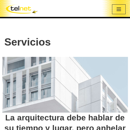
Saltar
al
contenido
Servicios
La arquitectura debe hablar de
su tiempo y lugar, pero anhelar