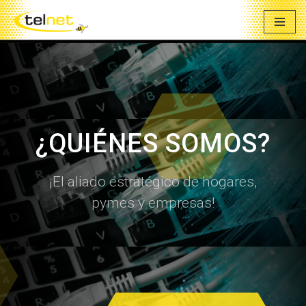
Saltar
al
contenido
¿QUIÉNES SOMOS?
¡El aliado estratégico de hogares,
pymes y empresas!