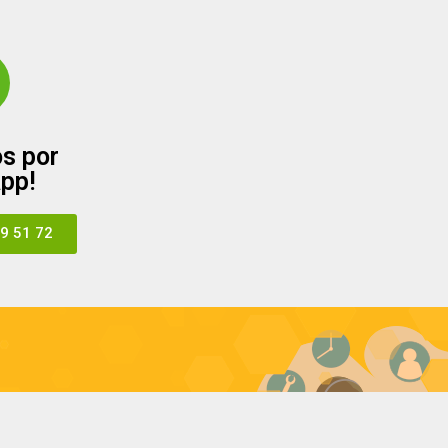
s por
pp!
9 51 72