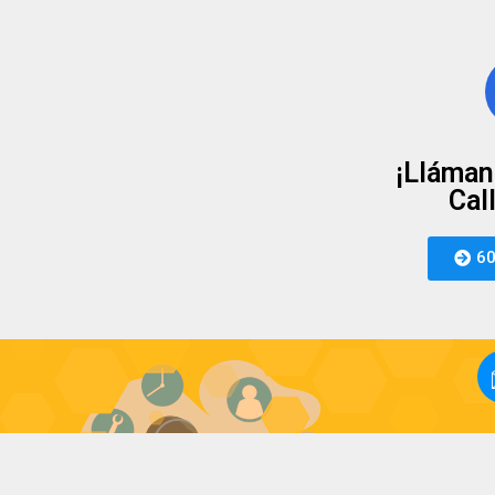
¡Lláman
Cal
60