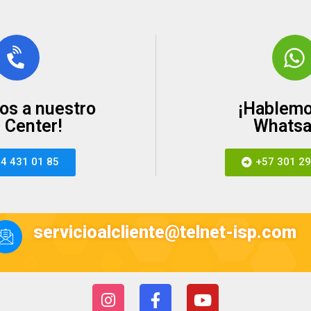
os a nuestro
¡Hablemo
l Center!
Whatsa
4 431 01 85
+57 301 29
servicioalcliente@telnet-isp.com