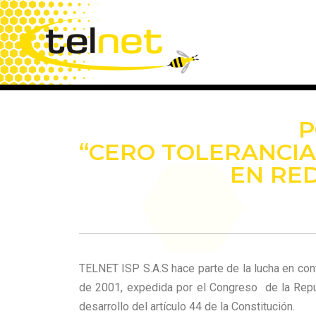
Saltar
al
contenido
P
“CERO TOLERANCIA
EN RED
TELNET ISP S.A.S hace parte de la lucha en cont
de 2001, expedida por el Congreso de la Repúbl
desarrollo del artículo 44 de la Constitución.